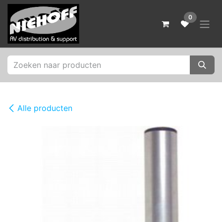
Overslaan naar inhoud
0
Alle producten