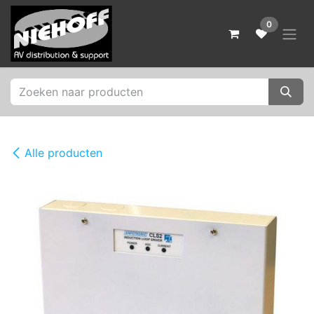
Overslaan naar inhoud
0
Alle producten