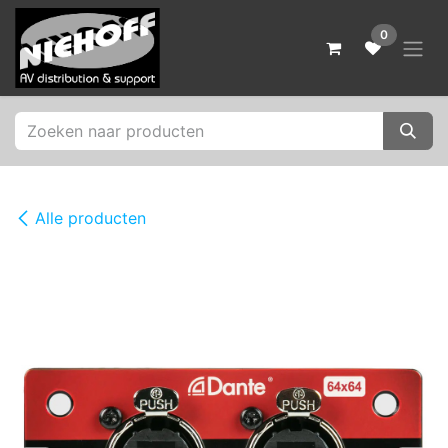
Overslaan naar inhoud
0
Alle producten