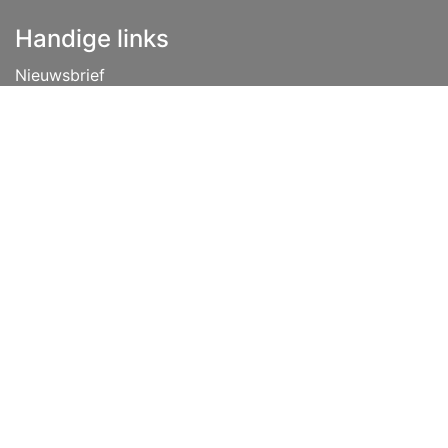
Handige links
Nieuwsbrief
Disclaimer
Privacybeleid
Vacatures
Algemene voorwaarden
Lease
Over ons
Tips
Contact
info@niehoff.nl
+31 (0) 541 351 451
Volg ons