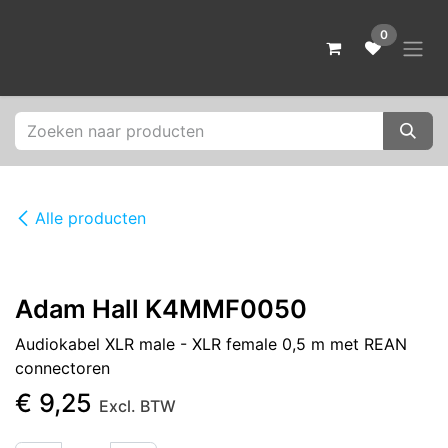
Overslaan naar inhoud
0
Alle producten
Adam Hall K4MMF0050
Audiokabel XLR male - XLR female 0,5 m met REAN
connectoren
€
9,25
Excl. BTW