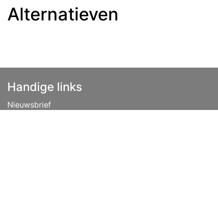
Alternatieven
Handige links
Nieuwsbrief
Disclaimer
Privacybeleid
Vacatures
Algemene voorwaarden
Lease
Over ons
Tips
Contact
info@niehoff.nl
+31 (0) 541 351 451