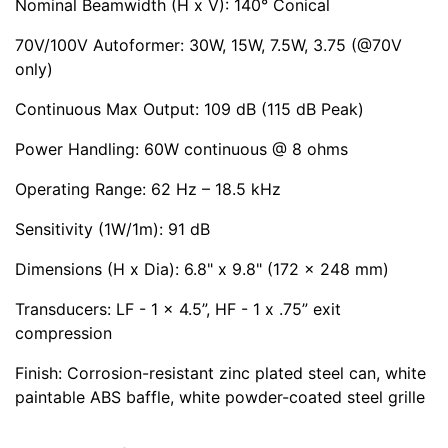
Nominal Beamwidth (H x V): 140° Conical
70V/100V Autoformer: 30W, 15W, 7.5W, 3.75 (@70V
only)
Continuous Max Output: 109 dB (115 dB Peak)
Power Handling: 60W continuous @ 8 ohms
Operating Range: 62 Hz – 18.5 kHz
Sensitivity (1W/1m): 91 dB
Dimensions (H x Dia): 6.8" x 9.8" (172 x 248 mm)
Transducers: LF - 1 x 4.5”, HF - 1 x .75” exit
compression
Finish: Corrosion-resistant zinc plated steel can, white
paintable ABS baffle, white powder-coated steel grille