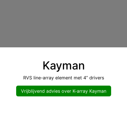
Kayman
RVS line-array element met 4” drivers
Vrijblijvend advies over K-array Kayman